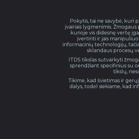
Pokytis, tai ne savybė, kuri 
įvairiais lygmenimis. Žmogaus p
kurioje vis didesnę vertę į
įvertinti ir jais manipuli
informacinių technologijų, tači
sklandaus procesų vei
ITDS tikslas sutvarkyti žmoga
sprendžiant specifinius su or
tikslų, ne
Tikime, kad švietimas ir ger
dalys, todėl siekiame, kad i