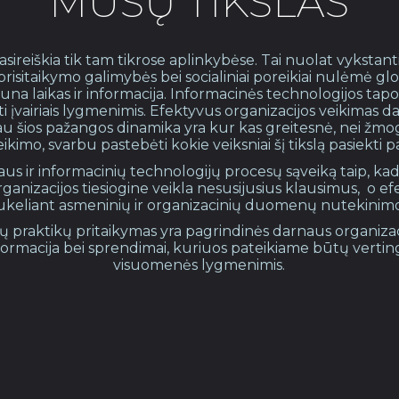
MŪSŲ TIKSLAS
pasireiškia tik tam tikrose aplinkybėse. Tai nuolat vyksta
risitaikymo galimybės bei socialiniai poreikiai nulėmė glo
gauna laikas ir informacija. Informacinės technologijos t
uoti įvairiais lygmenimis. Efektyvus organizacijos veikimas
au šios pažangos dinamika yra kur kas greitesnė, nei žmo
kimo, svarbu pastebėti kokie veiksniai šį tikslą pasiekti p
us ir informacinių technologijų procesų sąveiką taip, kad
ganizacijos tiesiogine veikla nesusijusius klausimus, o ef
sukeliant asmeninių ir organizacinių duomenų nutekinim
ųjų praktikų pritaikymas yra pagrindinės darnaus organiz
nformacija bei sprendimai, kuriuos pateikiame būtų verting
visuomenės lygmenimis.