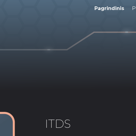
Pagrindinis
P
ip to main content
Skip to navigat
ITDS