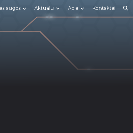
aslaugos
Aktualu
Apie
Kontaktai
ion