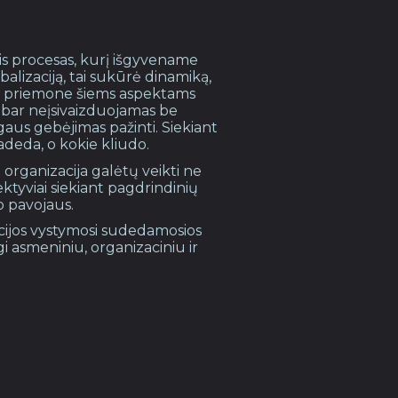
ntis procesas, kurį išgyvename
balizaciją, tai sukūrė dinamiką,
apo priemone šiems aspektams
 dabar neįsivaizduojamas be
gaus gebėjimas pažinti. Siekiant
adeda, o kokie kliudo.
 organizacija galėtų veikti ne
ektyviai siekiant pagdrindinių
o pavojaus.
acijos vystymosi sudedamosios
i asmeniniu, organizaciniu ir